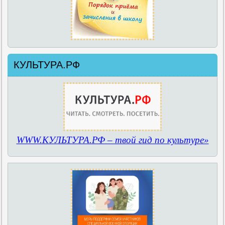
КУЛЬТУРА.РФ
WWW.КУЛЬТУРА.РФ – твой гид по культуре»