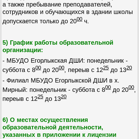
а также пребывание преподавателей,
сотрудников и обучающихся в здании школы
00
допускается только до 20
ч.
5) График работы образовательной
организации:
- МБУДО Егорлыкская ДШИ: понедельник -
00
00
25
20
суббота с 8
до 20
, переыв с 12
до 13
- Филиал МБУДО Егорлыкской ДШИ в х.
00
00
Мирный: понедельник - суббота с 8
до 20
,
25
20
переыв с 12
до 13
6) О местах осуществления
образовательной деятельности,
указанных в приложении к лицензии