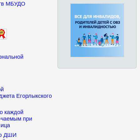
ств МБУДО
ональной
ой
джета Егорлыкского
о каждой
ючаемым при
лица
ую ДШИ