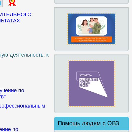
НИТЕЛЬНОГО
ЬТАТАХ
ую деятельность, к
учение по
в"
дпрофессиональным
Помощь людям с ОВЗ
ение по