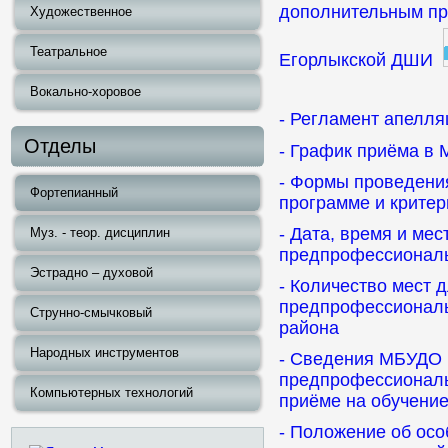
дополнительным пр
Художественное
Театральное
Егорлыкской ДШИ
Вокально-хоровое
- Регламент апелл
Отделы
- График приёма 
- Формы проведени
Фортепианный
программе и крите
- Дата, время и ме
Муз. - теор. дисциплин
предпрофессионал
Эстрадно – духовой
- Количество мест 
предпрофессиональ
Струнно-смычковый
района
Народных инструментов
- Сведения МБУДО 
предпрофессиональ
Компьютерных технологий
приёме на обучение
- Положение об ос