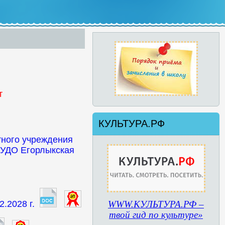
т
КУЛЬТУРА.РФ
тного учреждения
БУДО Егорлыкская
.2028 г.
WWW.КУЛЬТУРА.РФ –
твой гид по культуре»