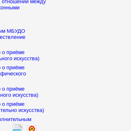
я отношений между
аконными
рым МБУДО
ществление
о о приёме
ного искусства)
о о приёме
афического
о о приёме
ного искусства)
о о приёме
тельно искусства)
полнительным