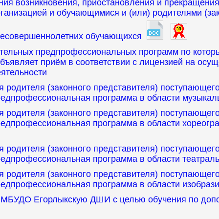
ния возникновения, приостановления и прекращени
ганизацией и обучающимися и (или) родителями (з
несовершеннолетних обучающихся
ительных предпрофессиональных программ по кото
ъявляет приём в соответствии с лицензией на осу
еятельности
я родителя (законного представителя) поступающег
редпрофессиональная программа в области музыкаль
я родителя (законного представителя) поступающег
редпрофессиональная программа в области хореогр
я родителя (законного представителя) поступающег
едпрофессиональная программа в области театраль
я родителя (законного представителя) поступающег
едпрофессиональная программа в области изобрази
в МБУДО Егорлыкскую ДШИ с целью обучения по до