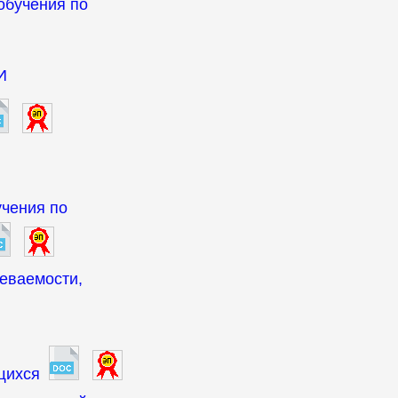
обучения по
И
чения по
певаемости,
щихся