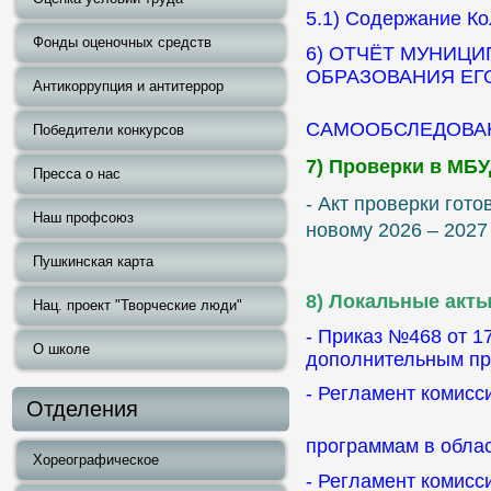
5.1) Содержание К
Фонды оценочных средств
6) ОТЧЁТ МУНИЦ
ОБРАЗОВАНИЯ ЕГ
Антикоррупция и антитеррор
САМООБСЛЕДОВАН
Победители конкурсов
7) Проверки в МБ
Пресса о нас
- Акт проверки гот
Наш профсоюз
новому 2026 – 2027
Пушкинская карта
8) Локальные акты
Нац. проект "Творческие люди"
- Приказ №468 от 1
О школе
дополнительным пр
- Регламент комис
Отделения
программам в обла
Хореографическое
- Регламент комисс