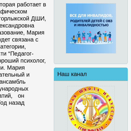
орая работает в
афическом
Егорлыкской ДШИ,
лександровна
азование, Мария
удет связана с
атегории,
и “Педагог-
ороший психолог,
ми. Мария
Наш канал
вательный и
 ансамбль
ународных
атий, он
Год назад