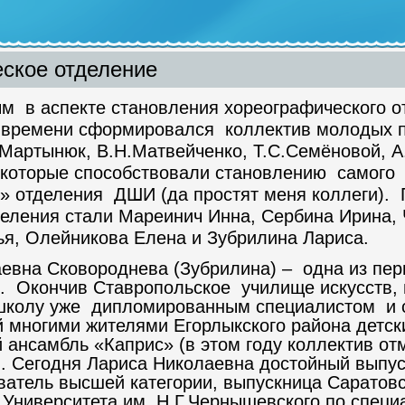
ское отделение
в аспекте становления хореографического о
му времени сформировался коллектив молодых 
Мартынюк, В.Н.Матвейченко, Т.С.Семёновой, А
 которые способствовали становлению самого
о» отделения ДШИ (да простят меня коллеги).
еления стали Мареинич Инна, Сербина Ирина, 
я, Олейникова Елена и Зубрилина Лариса.
на Сковороднева (Зубрилина) – одна из пер
. Окончив Ставропольское училище искусств, 
школу уже дипломированным специалистом и 
 многими жителями Егорлыкского района детск
 ансамбль «Каприс» (в этом году коллектив от
. Сегодня Лариса Николаевна достойный выпус
атель высшей категории, выпускница Саратовс
 Университета им. Н.Г.Чернышевского по специ