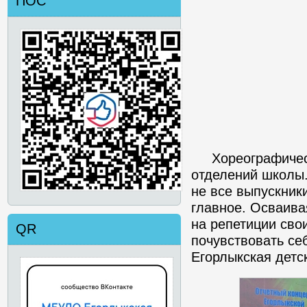
ПОС
Хореографическо
отделений школы.
не все выпускник
главное. Осваива
на репетиции сво
QR
почувствовать се
Егорлыкская детс