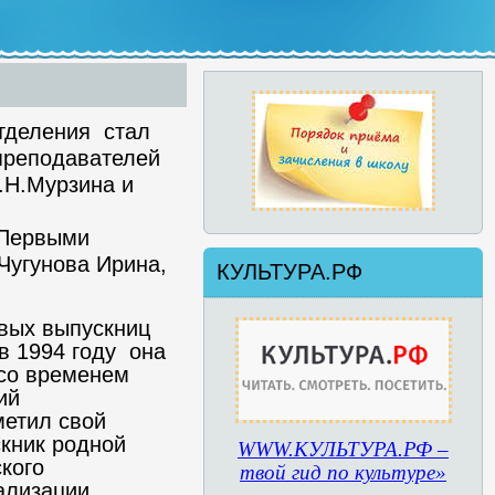
тделения стал
преподавателей
.Н.Мурзина и
 Первыми
Чугунова Ирина,
КУЛЬТУРА.РФ
вых выпускниц
в 1994 году она
со временем
ий
метил свой
кник родной
WWW.КУЛЬТУРА.РФ –
кого
твой гид по культуре»
ализации