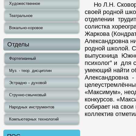
Художественное
Но Л.Н. Сковоро
своей родной шко
Театральное
отделении трудит
солистка хореогр
Вокально-хоровое
Жаркова (Кондрат
Александровна ни
Отделы
родной школой. С
выпускница Южног
Фортепианный
психолог” и для с
умеющий найти об
Муз. - теор. дисциплин
Александровна - 
Эстрадно – духовой
целеустремлённый
«Максимум», нео
Струнно-смычковый
конкурсов. «Макс
собирает на свои
Народных инструментов
коллектив отмети
Компьютерных технологий