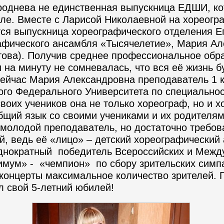
днева не единственная выпускница ЕДШИ, кот
ле. Вместе с Ларисой Николаевной на хореогр
ся выпускница хореографического отделения 
афического ансамбля «Тысячелетие», Мария А
ова). Получив среднее профессиональное обр
 на минуту не сомневалась, что вся её жизнь б
ейчас Мария Александровна преподаватель 1 к
о Федерального Университета по специальност
воих учеников она не только хореограф, но и х
щий язык со своими учениками и их родителя
молодой преподаватель, но достаточно требо
, ведь её «лицо» – детский хореографический
днократный победитель Всероссийских и Межд
имум» - «чемпион» по сбору зрительских симп
 концерты максимальное количество зрителей. 
л свой 5-летний юбилей!