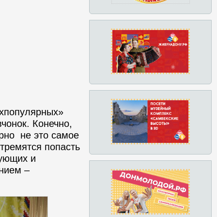
хпопулярных»
чонок. Конечно,
рно не это самое
стремятся попасть
цующих и
нием –