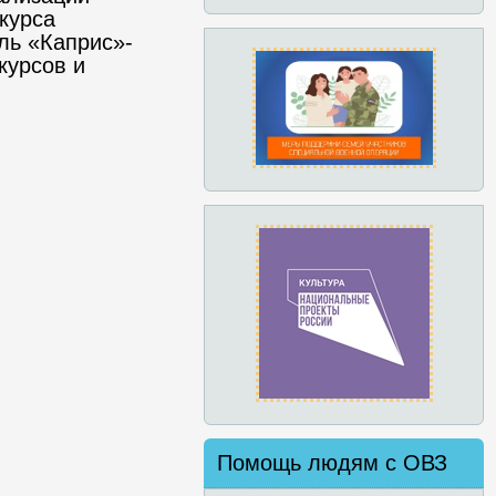
курса
бль «Каприс»-
курсов и
Помощь людям с ОВЗ