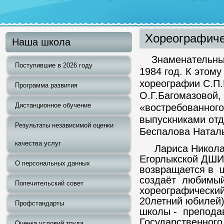
Хореографиче
Наша школа
Знаменательным 
Поступившие в 2026 году
1984 год. К это
хореографии С.П.
Программа развития
О.Г.Багомазовой,
Дистанционное обучение
«востребованног
выпускниками отд
Результаты независимой оценки
Беспалова Наталь
качества услуг
Лариса Николаев
Егорлыкской ДШИ
О персональных данных
возвращается в 
создаёт любимый
Попечительский совет
хореографический
20летний юбилей)
Профстандарты
школы - преподав
Государственного
Оценка условий труда