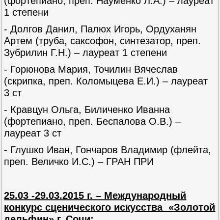
(фортепиано, преп. Науменко Л.А.) – лауреат
1 степени
- Долгов Данил, Палюх Игорь, Ордуханян
Артем (труба, саксофон, синтезатор, преп.
Зубрилин Г.Н.) – лауреат 1 степени
- Горюнова Мария, Точилин Вячеслав
(скрипка, преп. Коломыцева Е.И.) – лауреат
3 ст
- Кравцун Ольга, Биличенко Иванна
(фортепиано, преп. Беспалова О.В.) –
лауреат 3 ст
- Глушко Иван, Гончаров Владимир (флейта,
преп. Величко И.С.) – ГРАН ПРИ
25.03 -29.03.2015 г. – Международный
конкурс сценического искусства «Золотой
дельфин» г. Сочи: