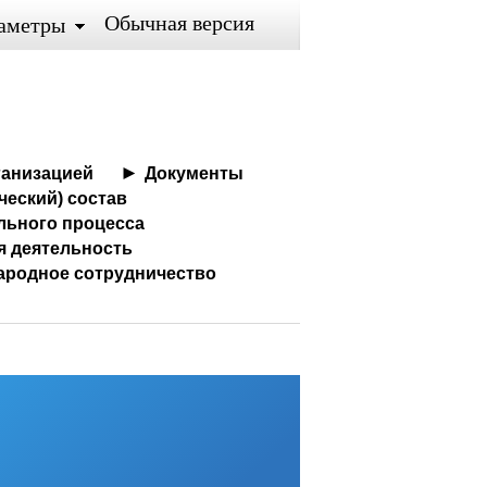
Обычная версия
аметры
ганизацией
Документы
ческий) состав
льного процесса
я деятельность
ародное сотрудничество