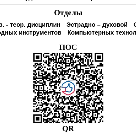
Отделы
з. - теор. дисциплин
Эстрадно – духовой
одных инструментов
Компьютерных технол
ПОС
QR