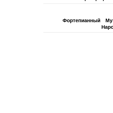
Фортепианный
Му
Нар