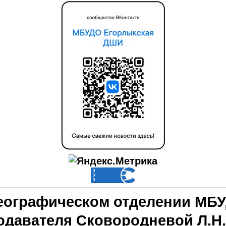
еографическом отделении МБ
одавателя Сковородневой Л.Н.