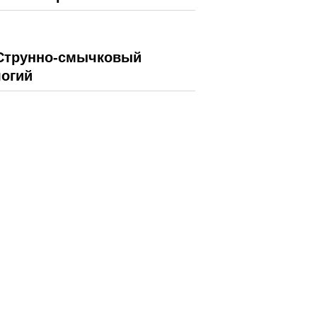
Струнно-смычковый
огий