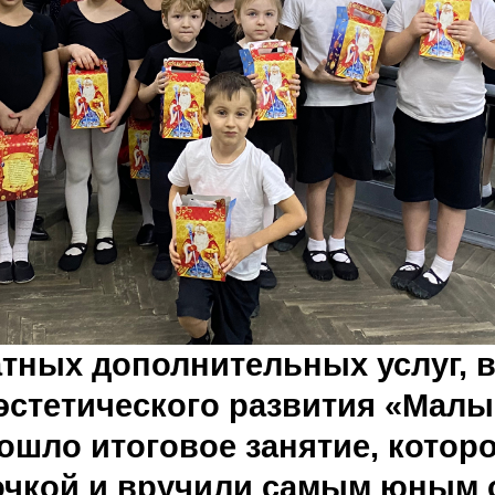
атных дополнительных услуг, 
 эстетического развития «Мал
ошло итоговое занятие, котор
рочкой и вручили самым юны